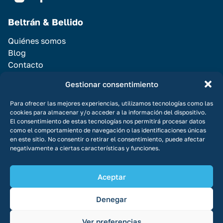
Beltrán & Bellido
Quiénes somos
Blog
Contacto
Servicios
Gestionar consentimiento
Vender Casa
Para ofrecer las mejores experiencias, utilizamos tecnologías como las
cookies para almacenar y/o acceder a la información del dispositivo.
Alquilar casa
El consentimiento de estas tecnologías nos permitirá procesar datos
Promociones
como el comportamiento de navegación o las identificaciones únicas
en este sitio. No consentir o retirar el consentimiento, puede afectar
negativamente a ciertas características y funciones.
Aceptar
© Copyright 2026 Todos los derechos reservados
Aviso legal
Denegar
Política de privacidad
Política de cookies
Ver preferencias