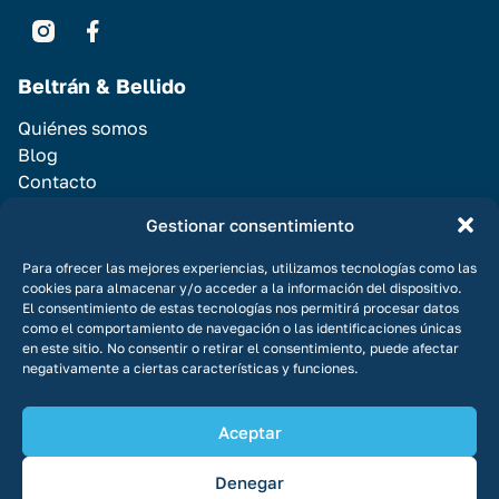
Beltrán & Bellido
Quiénes somos
Blog
Contacto
Servicios
Gestionar consentimiento
Vender Casa
Para ofrecer las mejores experiencias, utilizamos tecnologías como las
cookies para almacenar y/o acceder a la información del dispositivo.
Alquilar casa
El consentimiento de estas tecnologías nos permitirá procesar datos
Promociones
como el comportamiento de navegación o las identificaciones únicas
en este sitio. No consentir o retirar el consentimiento, puede afectar
negativamente a ciertas características y funciones.
Aceptar
© Copyright 2026 Todos los derechos reservados
Aviso legal
Denegar
Política de privacidad