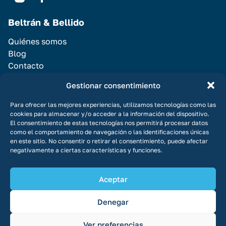
Beltrán & Bellido
Quiénes somos
Blog
Contacto
Servicios
Gestionar consentimiento
Vender Casa
Para ofrecer las mejores experiencias, utilizamos tecnologías como las
cookies para almacenar y/o acceder a la información del dispositivo.
Alquilar casa
El consentimiento de estas tecnologías nos permitirá procesar datos
Promociones
como el comportamiento de navegación o las identificaciones únicas
en este sitio. No consentir o retirar el consentimiento, puede afectar
negativamente a ciertas características y funciones.
Aceptar
© Copyright 2026 Todos los derechos reservados
Aviso legal
Denegar
Política de privacidad
Política de cookies
Ver preferencias