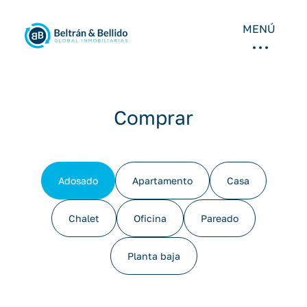
MENÚ
Comprar
Adosado
Apartamento
Casa
Chalet
Oficina
Pareado
Planta baja