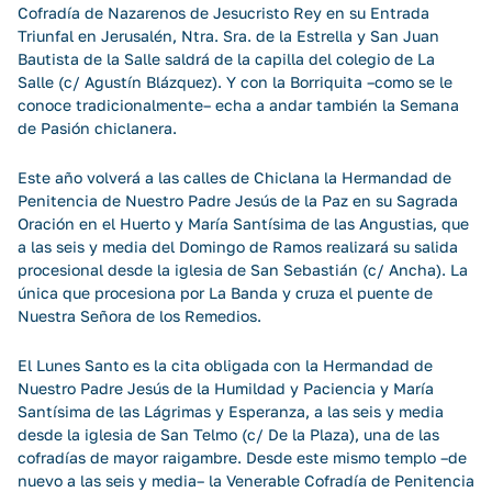
Cofradía de Nazarenos de Jesucristo Rey en su Entrada
Triunfal en Jerusalén, Ntra. Sra. de la Estrella y San Juan
Bautista de la Salle saldrá de la capilla del colegio de La
Salle (c/ Agustín Blázquez). Y con la Borriquita –como se le
conoce tradicionalmente– echa a andar también la Semana
de Pasión chiclanera.
Este año volverá a las calles de Chiclana la Hermandad de
Penitencia de Nuestro Padre Jesús de la Paz en su Sagrada
Oración en el Huerto y María Santísima de las Angustias, que
a las seis y media del Domingo de Ramos realizará su salida
procesional desde la iglesia de San Sebastián (c/ Ancha). La
única que procesiona por La Banda y cruza el puente de
Nuestra Señora de los Remedios.
El Lunes Santo es la cita obligada con la Hermandad de
Nuestro Padre Jesús de la Humildad y Paciencia y María
Santísima de las Lágrimas y Esperanza, a las seis y media
desde la iglesia de San Telmo (c/ De la Plaza), una de las
cofradías de mayor raigambre. Desde este mismo templo –de
nuevo a las seis y media– la Venerable Cofradía de Penitencia