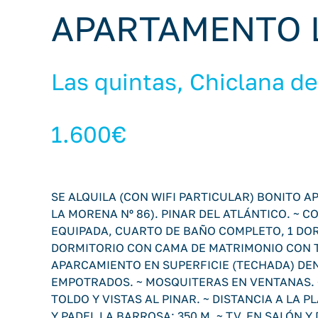
APARTAMENTO 
Las quintas, Chiclana de
1.600€
SE ALQUILA (CON WIFI PARTICULAR) BONITO 
LA MORENA Nº 86). PINAR DEL ATLÁNTICO. ~ 
EQUIPADA, CUARTO DE BAÑO COMPLETO, 1 DORM
DORMITORIO CON CAMA DE MATRIMONIO CON TE
APARCAMIENTO EN SUPERFICIE (TECHADA) DE
EMPOTRADOS. ~ MOSQUITERAS EN VENTANAS. 
TOLDO Y VISTAS AL PINAR. ~ DISTANCIA A LA PL
Y PADEL LA BARROSA: 350 M. ~ T.V. EN SALÓN Y