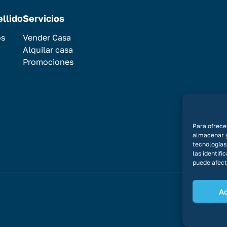
ellido
Servicios
os
Vender Casa
Alquilar casa
Promociones
Para ofrece
almacenar y
tecnologías
las identifi
puede afect
A
Aviso