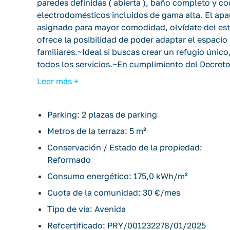
paredes definidas ( abierta ), baño completo y
electrodomésticos incluidos de gama alta. El a
asignado para mayor comodidad, olvídate del est
ofrece la posibilidad de poder adaptar el espaci
familiares.~Ideal si buscas crear un refugio único
todos los servicios.~En cumplimiento del Decreto
Octubre, se informa al cliente que los gastos nota
Leer más +
agencia y otros gastos inherentes a la compravent
Parking: 2 plazas de parking
Metros de la terraza: 5 m²
Conservación / Estado de la propiedad:
Reformado
Consumo energético: 175,0 kWh/m²
Cuota de la comunidad: 30 €/mes
Tipo de vía: Avenida
Refcertificado: PRY/001232278/01/2025