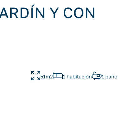
ARDÍN Y CON
51m2
1 habitación
1 baño