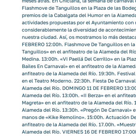
meses atrás. En Chiclana, la semana de carnaval
Flashmove de Tanguillos en la Plaza de las Bodeg
premios de la Cabalgata del Humor en la Alameda
actividades propuestas por el Ayuntamiento con
considerablemente la diversidad de acontecimien
nuestra ciudad. Así, os mostramos lo más desta
FEBRERO 12:00h. Flashmove De Tanguillos en la 
Tanguillos» en el anfiteatro de la Alameda del R
Medina. 13:00h. «VI Paellá Del Cerrillo» en la Pl
Bailes En Carnaval» en el anfiteatro de la Alamed
anfiteatro de la Alameda del Río. 19:30h. Festiv
en el Teatro Moderno. 22:30h. Fiesta De Carnaval 
Alameda del Río. DOMINGO 11 DE FEBRERO 13:00h. 
Alameda del Río. 13:00h. «II Berza» en el anfiteat
Magreta» en el anfiteatro de la Alameda del Río. 
Alameda del Río. 13:30h. «Pregón De Carnaval» en
manos de «Kike Remolino». 15:00h. Actuación De
anfiteatro de la Alameda del Río. 17.00h. «Muestr
Alameda del Río. VIERNES 16 DE FEBRERO 17:00h. 