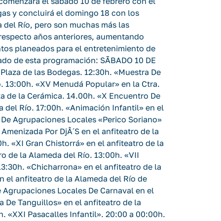
 comenzará el sábado 10 de febrero con el
as y concluirá el domingo 18 con los
 del Río, pero son muchas más las
 respecto años anteriores, aumentando
tos planeados para el entretenimiento de
cado de esta programación: SÃBADO 10 DE
Plaza de las Bodegas. 12:30h. «Muestra De
ío. 13:00h. «XV Menudá Popular» en la Ctra.
aza de la Cerámica. 14.00h. «X Encuentro De
a del Río. 17:00h. «Animación Infantil» en el
al De Agrupaciones Locales «Perico Soriano»
Amenizada Por DjÂ´S en el anfiteatro de la
«XI Gran Chistorrá» en el anfiteatro de la
ro de la Alameda del Río. 13:00h. «VII
13:30h. «Chicharrona» en el anfiteatro de la
 el anfiteatro de la Alameda del Río de
 Agrupaciones Locales De Carnaval en el
a De Tanguillos» en el anfiteatro de la
«XXI Pasacalles Infantil». 20:00 a 00:00h.