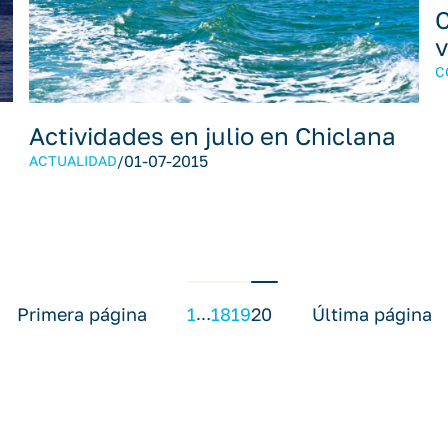
C
v
C
Actividades en julio en Chiclana
01-07-2015
ACTUALIDAD
/
1
18
19
20
Primera página
Última página
…