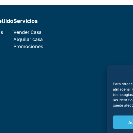
ellido
Servicios
os
Vender Casa
Alquilar casa
Promociones
Para ofrece
almacenar y
tecnologías
las identifi
puede afect
A
Aviso